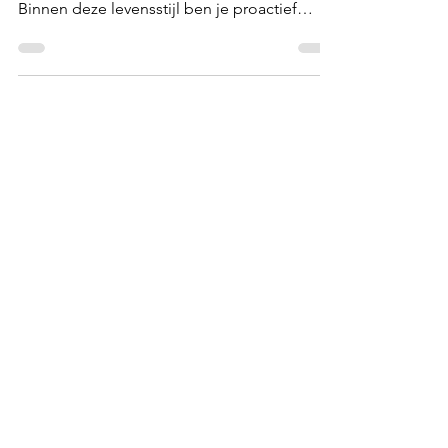
Persoonlijk leiderschap is de kunst om
bewust de regie over je leven te nemen.
Binnen deze levensstijl ben je proactief
bezig met je eigen v
Contact