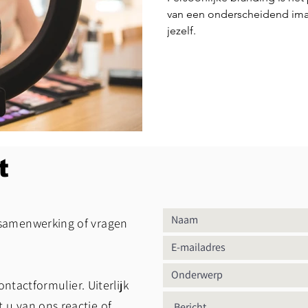
van een onderscheidend ima
jezelf.
t
samenwerking of vragen
 contactformulier.
Uiterlijk
u van ons reactie of