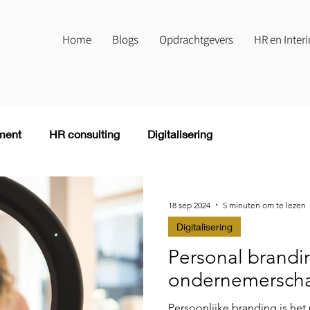
Home
Blogs
Opdrachtgevers
HR en Inte
ment
HR consulting
Digitalisering
18 sep 2024
5 minuten om te lezen
Digitalisering
Personal brandi
ondernemersch
Persoonlijke branding is he