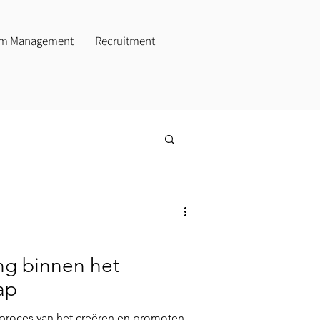
rim Management
Recruitment
ng binnen het
ap
t proces van het creëren en promoten